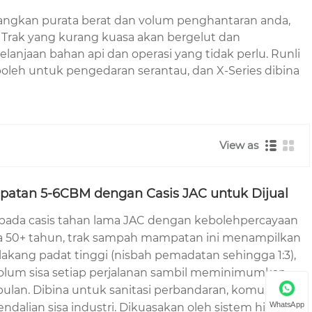
imbangkan purata berat dan volum penghantaran anda,
n. Trak yang kurang kuasa akan bergelut dan
njaan bahan api dan operasi yang tidak perlu. Runli
 boleh untuk pengedaran serantau, dan X-Series dibina
View as
atan 5-6CBM dengan Casis JAC untuk Dijual
 pada casis tahan lama JAC dengan kebolehpercayaan
ma 50+ tahun, trak sampah mampatan ini menampilkan
kang padat tinggi (nisbah pemadatan sehingga 1:3),
um sisa setiap perjalanan sambil meminimumkan
an. Dibina untuk sanitasi perbandaran, komuniti
WhatsApp
alian sisa industri. Dikuasakan oleh sistem hidraulik