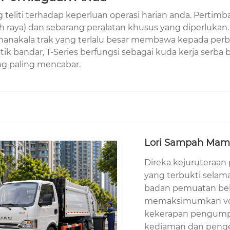
ng teliti terhadap keperluan operasi harian anda. Pert
ebuh raya) dan sebarang peralatan khusus yang diperluka
nakala trak yang terlalu besar membawa kepada perbela
tik bandar, T-Series berfungsi sebagai kuda kerja serba
g paling mencabar.
Lori Sampah Mamp
Direka kejuruteraan
yang terbukti sela
badan pemuatan bela
memaksimumkan vol
kekerapan pengumpul
kediaman dan pengend