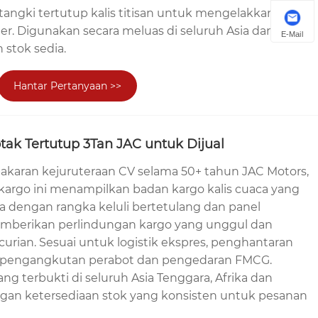
angki tertutup kalis titisan untuk mengelakkan
. Digunakan secara meluas di seluruh Asia dan Afrika
E-Mail
 stok sedia.
Hantar Pertanyaan >>
otak Tertutup 3Tan JAC untuk Dijual
akaran kejuruteraan CV selama 50+ tahun JAC Motors,
n kargo ini menampilkan badan kargo kalis cuaca yang
 dengan rangka keluli bertetulang dan panel
emberikan perlindungan kargo yang unggul dan
urian. Sesuai untuk logistik ekspres, penghantaran
g, pengangkutan perabot dan pengedaran FMCG.
g terbukti di seluruh Asia Tenggara, Afrika dan
gan ketersediaan stok yang konsisten untuk pesanan