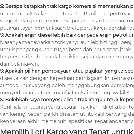
S: Berapa kerapkah trak kargo komersial memerlukan 
umum untuk trak seperti trak dari Runli ialah pertuka
singgah dan pergi, menunda, persekitaran berdebu) me
putaran tayar, pemeriksaan brek, pertukaran bendalir da
S: Adakah enjin diesel lebih baik daripada enjin petrol u
biasanya menawarkan tork yang jauh lebih tinggi, penj
untuk pengangkutan tugas berat dan perjalanan jarak j
berprestasi lebih baik dalam iklim sejuk dan mempunya
dan belanjawan.
S: Apakah pilihan pembiayaan atau pajakan yang ters
disesuaikan dengan keperluan perniagaan. Ini termasu
armada khusus yang boleh menggabungkan penyelengga
menyediakan potensi manfaat cukai. Hubungi wakil Kome
S: Bolehkah saya menyesuaikan trak kargo untuk keperl
Runli ialah integrasi yang sesuai. Trak kami direka ben
van kering, badan perkhidmatan utiliti, katil panca
kenderaan akhir memenuhi spesifikasi tepat anda tanpa 
Memilih Lori Kargo yang Tepat untu