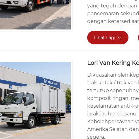
yang teguh dengan t
pencemaran sekunder
dengan ketersediaan
Lihat Lagi >>
Lori Van Kering K
Dikuasakan oleh kep
trak kotak / trak va
tertutup sepenuhnya
komposit ringan, m
keselamatan anti-kec
jarak jauh e-dagan
Kebolehpercayaan yan
Amerika Selatan den
segera.