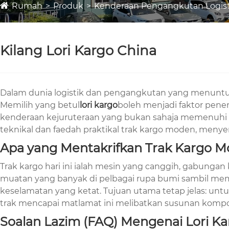
Rumah
Produk
Kenderaan Pengangkutan Logist
Kilang Lori Kargo China
Dalam dunia logistik dan pengangkutan yang menuntut,
Memilih yang betul
lori kargo
boleh menjadi faktor pene
kenderaan kejuruteraan yang bukan sahaja memenuhi pia
teknikal dan faedah praktikal trak kargo moden, meny
Apa yang Mentakrifkan Trak Kargo 
Trak kargo hari ini ialah mesin yang canggih, gabunga
muatan yang banyak di pelbagai rupa bumi sambil me
keselamatan yang ketat. Tujuan utama tetap jelas: untu
trak mencapai matlamat ini melibatkan susunan komp
Soalan Lazim (FAQ) Mengenai Lori Ka