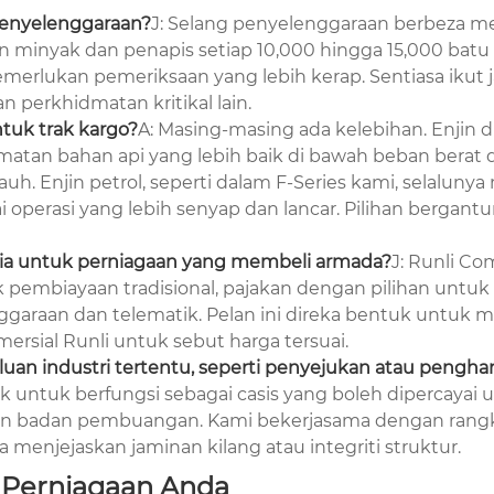
penyelenggaraan?
J: Selang penyelenggaraan berbeza m
ran minyak dan penapis setiap 10,000 hingga 15,000 bat
merlukan pemeriksaan yang lebih kerap. Sentiasa ikut 
n perkhidmatan kritikal lain.
ntuk trak kargo?
A: Masing-masing ada kelebihan. Enjin di
imatan bahan api yang lebih baik di bawah beban berat 
auh. Enjin petrol, seperti dalam F-Series kami, selalu
i operasi yang lebih senyap dan lancar. Pilihan berga
edia untuk perniagaan yang membeli armada?
J: Runli C
k pembiayaan tradisional, pajakan dengan pilihan unt
raan dan telematik. Pelan ini direka bentuk untuk m
rsial Runli untuk sebut harga tersuai.
uan industri tertentu, seperti penyejukan atau pengha
tuk untuk berfungsi sebagai casis yang boleh dipercayai 
ng dan badan pembuangan. Kami bekerjasama dengan ran
menjejaskan jaminan kilang atau integriti struktur.
k Perniagaan Anda