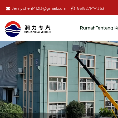
Jennychen141213@gmail.com
8618271474353
Rumah
Tentang K