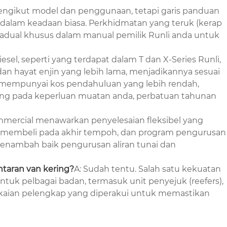
engikut model dan penggunaan, tetapi garis panduan
u dalam keadaan biasa. Perkhidmatan yang teruk (kerap
jadual khusus dalam manual pemilik Runli anda untuk
esel, seperti yang terdapat dalam T dan X-Series Runli,
dan hayat enjin yang lebih lama, menjadikannya sesuai
nya mempunyai kos pendahuluan yang lebih rendah,
ntung pada keperluan muatan anda, perbatuan tahunan
ommercial menawarkan penyelesaian fleksibel yang
uk membeli pada akhir tempoh, dan program pengurusan
enambah baik pengurusan aliran tunai dan
ntaran van kering?
A: Sudah tentu. Salah satu kekuatan
untuk pelbagai badan, termasuk unit penyejuk (reefers),
gkaian pelengkap yang diperakui untuk memastikan