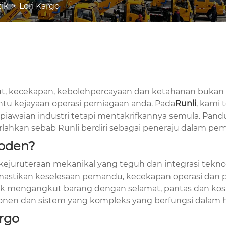
ik
Lori Kargo
 kecekapan, kebolehpercayaan dan ketahanan bukan sek
ntu kejayaan operasi perniagaan anda. Pada
Runli
, kami
waian industri tetapi mentakrifkannya semula. Panduan 
erlahkan sebab Runli berdiri sebagai peneraju dalam p
Moden?
n kejuruteraan mekanikal yang teguh dan integrasi tekn
mastikan keselesaan pemandu, kecekapan operasi dan 
k mengangkut barang dengan selamat, pantas dan kos efe
onen dan sistem yang kompleks yang berfungsi dalam 
rgo