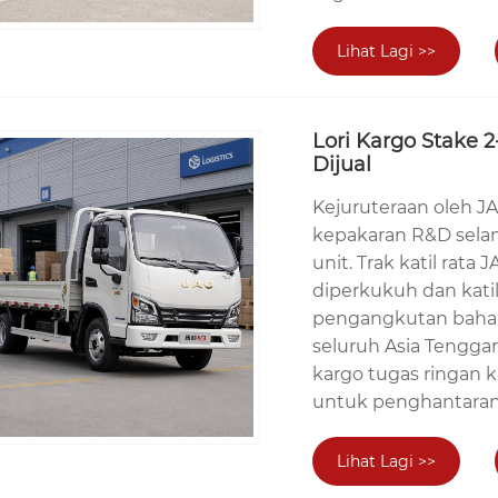
Lihat Lagi >>
Lori Kargo Stake 
Dijual
Kejuruteraan oleh J
kepakaran R&D sela
unit. Trak katil rat
diperkukuh dan kati
pengangkutan bahan 
seluruh Asia Tenggara,
kargo tugas ringan 
untuk penghantaran
Lihat Lagi >>