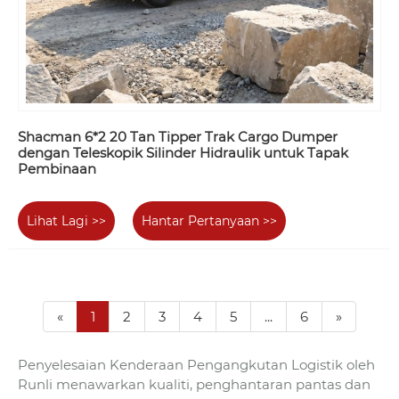
Shacman 6*2 20 Tan Tipper Trak Cargo Dumper
dengan Teleskopik Silinder Hidraulik untuk Tapak
Pembinaan
Lihat Lagi >>
Hantar Pertanyaan >>
«
1
2
3
4
5
...
6
»
Penyelesaian Kenderaan Pengangkutan Logistik oleh
Runli menawarkan kualiti, penghantaran pantas dan