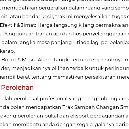
t memudahkan pergerakan dalam ruang yang sempi
iti atau bandar kecil, trak ini menyelesaikan tugas
-Efektif & Jimat: Harga langsung kilang bermakna 
l. Penggunaan bahan api dan kos penyelenggaraa
dalam jangka masa panjang—tiada lagi perbelanj
kerap.
is Bocor & Mesra Alam: Tangki tertutup sepenuhn
der, menjadikannya pilihan terbaik untuk perlindun
mbil berat tentang memastikan persekitaran mere
 Perolehan
 ialah pembekal profesional yang menghubungkan a
 anda boleh mendapatkan Trak Sampah Changan 3m³
okong perolehan pukal dan eksport perdagangan a
 akan membantu anda dengan segala-galanya dari