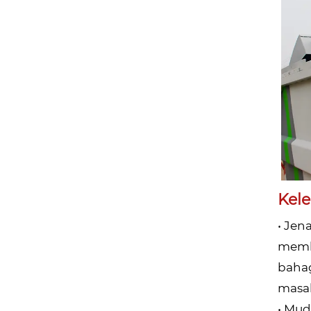
Kel
• Jen
membu
bahag
masal
• Mud