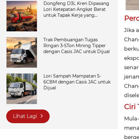
Dongfeng D3L Kren Dipasang
Lori Ketepatan Angkat Berat
untuk Tapak Kerja yang
Per
Menuntut
Jika 
Chang
Trak Pembuangan Tugas
Ringan 3-5Ton Mining Tipper
berku
dengan Casis JAC untuk Dijual
ekspo
senar
Lori Sampah Mampatan 5-
jenam
6CBM dengan Casis JAC untuk
Chan
Dijual
disel
Ciri
Lihat Lagi
Mula-
menav
berge