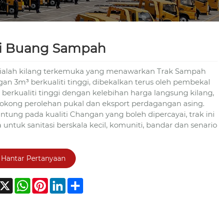
ri Buang Sampah
 ialah kilang terkemuka yang menawarkan Trak Sampah
an 3m³ berkualiti tinggi, dibekalkan terus oleh pembekal
 berkualiti tinggi dengan kelebihan harga langsung kilang,
kong perolehan pukal dan eksport perdagangan asing.
ntung pada kualiti Changan yang boleh dipercayai, trak ini
 untuk sanitasi berskala kecil, komuniti, bandar dan senario
Hantar Pertanyaan
acebook
X
WhatsApp
Pinterest
LinkedIn
Share