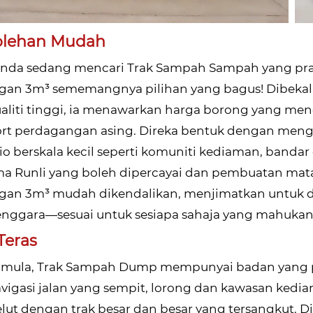
olehan Mudah
anda sedang mencari Trak Sampah Sampah yang pra
an 3m³ sememangnya pilihan yang bagus! Dibekalk
aliti tinggi, ia menawarkan harga borong yang men
rt perdagangan asing. Direka bentuk dengan menga
io berskala kecil seperti komuniti kediaman, bandar 
a Runli yang boleh dipercayai dan pembuatan mata
gan 3m³ mudah dikendalikan, menjimatkan untuk 
enggara—sesuai untuk sesiapa sahaja yang mahukan
 Teras
mula, Trak Sampah Dump mempunyai badan yang pad
igasi jalan yang sempit, lorong dan kawasan ked
lut dengan trak besar dan besar yang tersangkut. Di