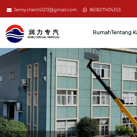
Jennychen141213@gmail.com
8618271474353
Rumah
Tentang K