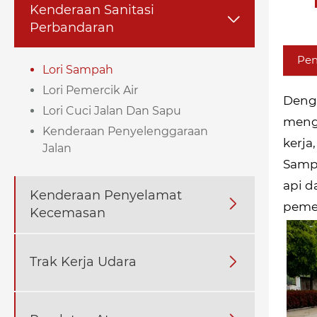
Kenderaan Sanitasi

Perbandaran
Pen
Lori Sampah
Lori Pemercik Air
Denga
Lori Cuci Jalan Dan Sapu
meng
Kenderaan Penyelenggaraan
kerja
Jalan
Sampa
api d
Kenderaan Penyelamat

pemer
Kecemasan
Trak Kerja Udara
