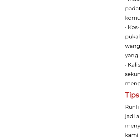
pada
komun
• Kos
puka
wang 
yang 
• Kal
sekun
menga
Tips
Runli
jadi
meny
kami