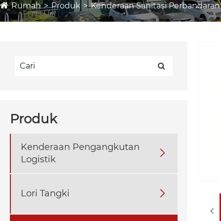
Rumah
Produk
Kenderaan Sanitasi Perbandaran
Produk
Kenderaan Pengangkutan

Logistik
Lori Tangki
