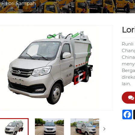
Lori Sampah
Lo
Runli
Chang
China
menyo
Berga
direka
lain.
F