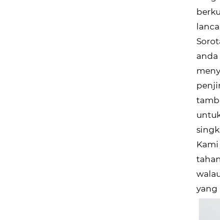
berku
lanca
Sorot
anda 
menye
penji
tamba
untuk
singk
Kami 
tahan
wala
yang 