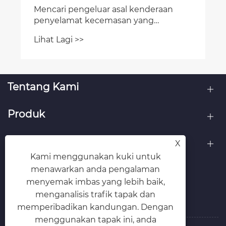
Mencari pengeluar asal kenderaan
penyelamat kecemasan yang
dilengkapi kren? Kenderaan
Lihat Lagi >>
penyelamat kecemasan kren yang
dipasang pada kenderaan Isuzu
dibekalkan terus ke luar negara
Tentang Kami
Produk
Hubungi Kami
X
Kami menggunakan kuki untuk
IKUT KAMI
menawarkan anda pengalaman
menyemak imbas yang lebih baik,
menganalisis trafik tapak dan
memperibadikan kandungan. Dengan
menggunakan tapak ini, anda