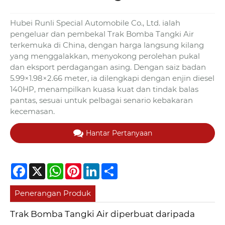
Hubei Runli Special Automobile Co., Ltd. ialah
pengeluar dan pembekal Trak Bomba Tangki Air
terkemuka di China, dengan harga langsung kilang
yang menggalakkan, menyokong perolehan pukal
dan eksport perdagangan asing. Dengan saiz badan
5.99×1.98×2.66 meter, ia dilengkapi dengan enjin diesel
140HP, menampilkan kuasa kuat dan tindak balas
pantas, sesuai untuk pelbagai senario kebakaran
kecemasan.
Hantar Pertanyaan
Facebook
X
WhatsApp
Pinterest
LinkedIn
Share
Penerangan Produk
Trak Bomba Tangki Air diperbuat daripada