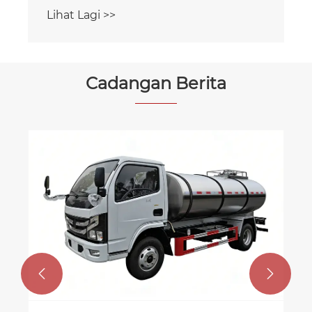
Lihat Lagi >>
Cadangan Berita
Lima wakil dari Perancis melawat
kilang kami pada Jun, 2026
Lihat Lagi >>

