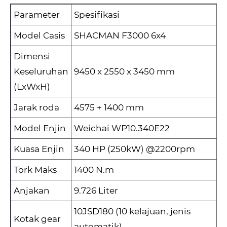
Parameter
Spesifikasi
Model Casis
SHACMAN F3000 6x4
Dimensi
Keseluruhan
9450 x 2550 x 3450 mm
(LxWxH)
Jarak roda
4575 + 1400 mm
Model Enjin
Weichai WP10.340E22
Kuasa Enjin
340 HP (250kW) @2200rpm
Tork Maks
1400 N.m
Anjakan
9.726 Liter
10JSD180 (10 kelajuan, jenis
Kotak gear
automatik)