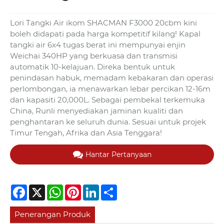
Lori Tangki Air ikom SHACMAN F3000 20cbm kini
boleh didapati pada harga kompetitif kilang! Kapal
tangki air 6x4 tugas berat ini mempunyai enjin
Weichai 340HP yang berkuasa dan transmisi
automatik 10-kelajuan. Direka bentuk untuk
penindasan habuk, memadam kebakaran dan operasi
perlombongan, ia menawarkan lebar percikan 12-16m
dan kapasiti 20,000L. Sebagai pembekal terkemuka
China, Runli menyediakan jaminan kualiti dan
penghantaran ke seluruh dunia. Sesuai untuk projek
Timur Tengah, Afrika dan Asia Tenggara!
Hantar Pertanyaan
Facebook
X
WhatsApp
Pinterest
LinkedIn
Share
Penerangan Produk